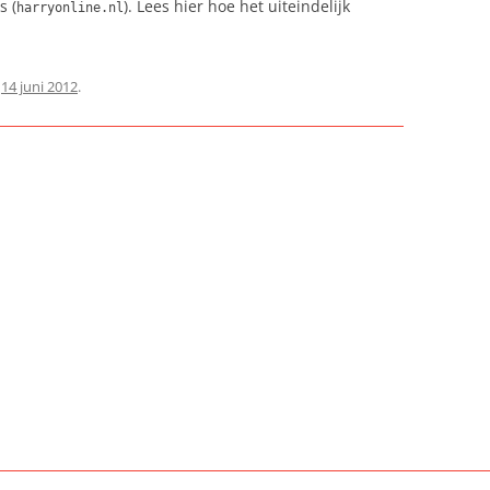
s (
). Lees hier hoe het uiteindelijk
harryonline.nl
p
14 juni 2012
.