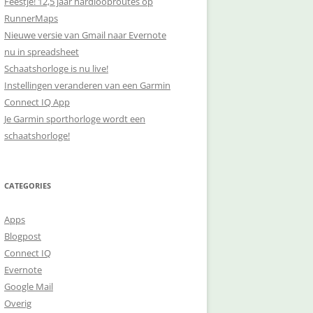
Feestje! 12,5 jaar hardlooproutes op
RunnerMaps
Nieuwe versie van Gmail naar Evernote
nu in spreadsheet
Schaatshorloge is nu live!
Instellingen veranderen van een Garmin
Connect IQ App
Je Garmin sporthorloge wordt een
schaatshorloge!
CATEGORIES
Apps
Blogpost
Connect IQ
Evernote
Google Mail
Overig