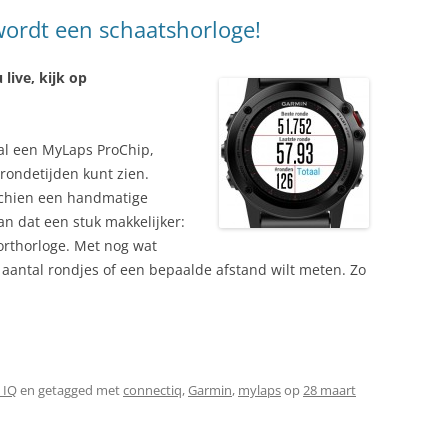
wordt een schaatshorloge!
live, kijk op
 al een MyLaps ProChip,
rondetijden kunt zien.
schien een handmatige
an dat een stuk makkelijker:
porthorloge. Met nog wat
en aantal rondjes of een bepaalde afstand wilt meten. Zo
 IQ
en getagged met
connectiq
,
Garmin
,
mylaps
op
28 maart