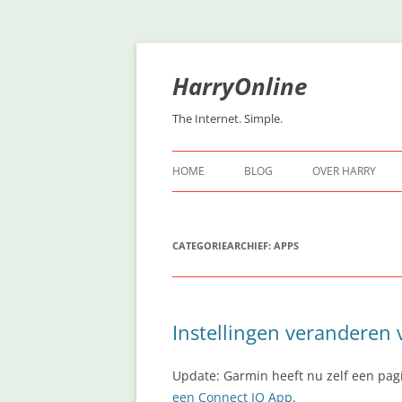
Ga
naar
de
HarryOnline
inhoud
The Internet. Simple.
HOME
BLOG
OVER HARRY
CATEGORIEARCHIEF:
APPS
Instellingen veranderen
Update: Garmin heeft nu zelf een pag
een Connect IQ App
.