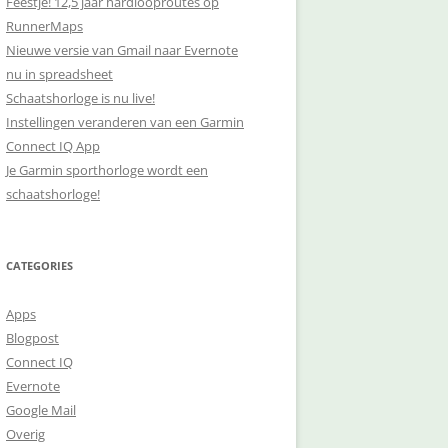
Feestje! 12,5 jaar hardlooproutes op
RunnerMaps
Nieuwe versie van Gmail naar Evernote
nu in spreadsheet
Schaatshorloge is nu live!
Instellingen veranderen van een Garmin
Connect IQ App
Je Garmin sporthorloge wordt een
schaatshorloge!
CATEGORIES
Apps
Blogpost
Connect IQ
Evernote
Google Mail
Overig